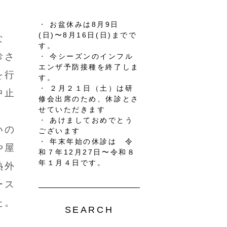
お盆休みは8月9日
(日)〜8月16日(日)までで
な
す。
診さ
今シーズンのインフル
エンザ予防接種を終了しま
を行
す。
２月２１日（土）は研
中止
修会出席のため、休診とさ
せていただきます
あけましておめでとう
いの
ございます
年末年始の休診は 令
や屋
和７年12月27日〜令和８
年１月４日です。
熱外
ース
た。
SEARCH
。