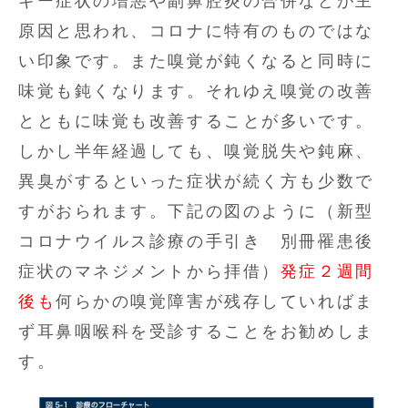
ギー症状の増悪や副鼻腔炎の合併などが主
原因と思われ、コロナに特有のものではな
い印象です。また嗅覚が鈍くなると同時に
味覚も鈍くなります。それゆえ嗅覚の改善
とともに味覚も改善することが多いです。
しかし半年経過しても、嗅覚脱失や鈍麻、
異臭がするといった症状が続く方も少数で
すがおられます。下記の図のように（新型
コロナウイルス診療の手引き 別冊罹患後
症状のマネジメントから拝借）
発症２週間
後も
何らかの嗅覚障害が残存していればま
ず耳鼻咽喉科を受診することをお勧めしま
す。