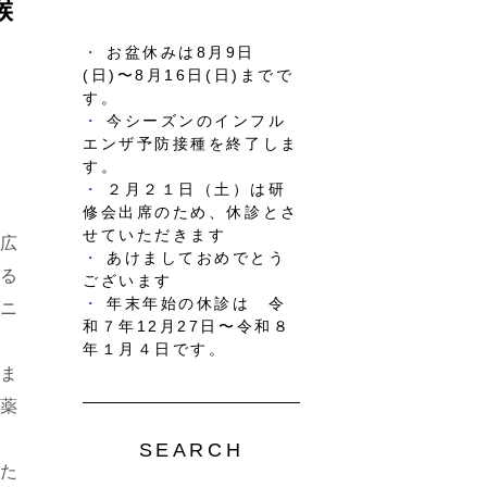
喉
お盆休みは8月9日
(日)〜8月16日(日)までで
す。
今シーズンのインフル
エンザ予防接種を終了しま
す。
２月２１日（土）は研
修会出席のため、休診とさ
せていただきます
広
あけましておめでとう
る
ございます
年末年始の休診は 令
ニ
和７年12月27日〜令和８
年１月４日です。
ま
薬
SEARCH
た